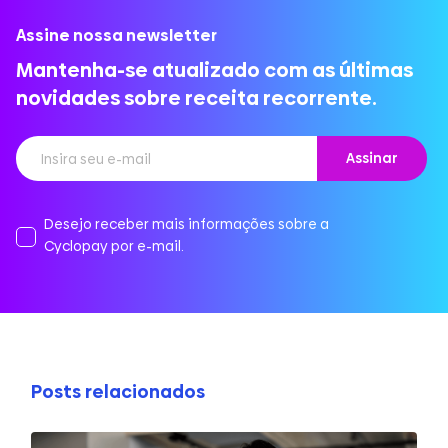
Assine nossa newsletter
Mantenha-se atualizado com as últimas
novidades sobre receita recorrente.
Desejo receber mais informações sobre a
Cyclopay por e-mail.
Posts relacionados