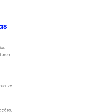
as
ios
 forem
tualize
ações,