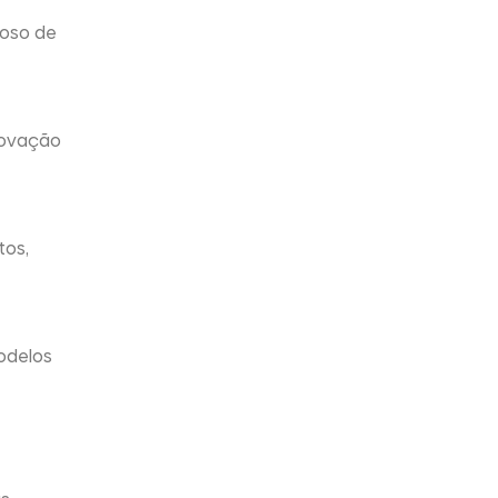
ioso de
novação
tos,
modelos