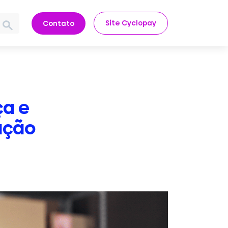
Site Cyclopay
Contato
ça e
ação