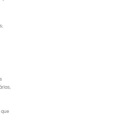
s;
s
rias,
á que