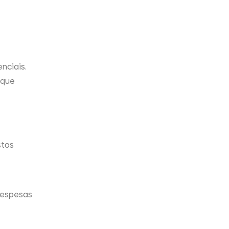
nciais.
 que
stos
despesas