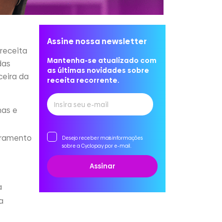
Assine nossa newsletter
receita
Mantenha-se atualizado com
das
as últimas novidades sobre
ceira da
receita recorrente.
has e
turamento
Desejo receber mais informações
sobre a Cyclopay por e-mail.
a
a